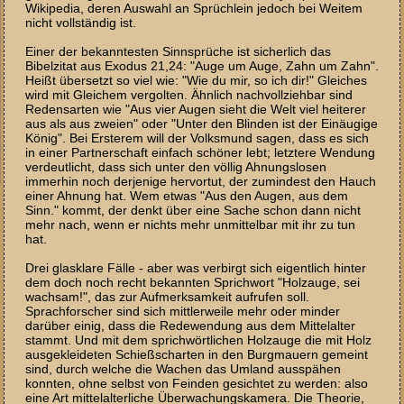
Wikipedia, deren Auswahl an Sprüchlein jedoch bei Weitem
nicht vollständig ist.
Einer der bekanntesten Sinnsprüche ist sicherlich das
Bibelzitat aus Exodus 21,24: "Auge um Auge, Zahn um Zahn".
Heißt übersetzt so viel wie: "Wie du mir, so ich dir!" Gleiches
wird mit Gleichem vergolten. Ähnlich nachvollziehbar sind
Redensarten wie "Aus vier Augen sieht die Welt viel heiterer
aus als aus zweien" oder "Unter den Blinden ist der Einäugige
König". Bei Ersterem will der Volksmund sagen, dass es sich
in einer Partnerschaft einfach schöner lebt; letztere Wendung
verdeutlicht, dass sich unter den völlig Ahnungslosen
immerhin noch derjenige hervortut, der zumindest den Hauch
einer Ahnung hat. Wem etwas "Aus den Augen, aus dem
Sinn." kommt, der denkt über eine Sache schon dann nicht
mehr nach, wenn er nichts mehr unmittelbar mit ihr zu tun
hat.
Drei glasklare Fälle - aber was verbirgt sich eigentlich hinter
dem doch noch recht bekannten Sprichwort "Holzauge, sei
wachsam!", das zur Aufmerksamkeit aufrufen soll.
Sprachforscher sind sich mittlerweile mehr oder minder
darüber einig, dass die Redewendung aus dem Mittelalter
stammt. Und mit dem sprichwörtlichen Holzauge die mit Holz
ausgekleideten Schießscharten in den Burgmauern gemeint
sind, durch welche die Wachen das Umland ausspähen
konnten, ohne selbst von Feinden gesichtet zu werden: also
eine Art mittelalterliche Überwachungskamera. Die Theorie,