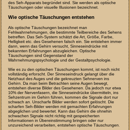
des Seh-Apparats begründet sind. Sie werden als optische
Täuschungen oder visuelle Illusionen bezeichnet.
Wie optische Täuschungen entstehen
Als optische Täuschungen bezeichnet man
Fehlwahrnehmungen, die bestimmte Teilbereiche des Sehens
betreffen. Das Seh-System schätzt die Art, Größe, Farbe,
Helligkeit etc. des Gesehenen falsch ein. Sie entstehen immer
dann, wenn das Gehirn versucht, Sinneseindrücke mit
bekannten Erfahrungen abzugleichen. Optische
Täuschungen sind Gegenstand der
Wahrnehmungspsychologie und der Gestaltpsychologie.
Wie es zu den optischen Täuschungen kommt, ist noch nicht
vollständig erforscht. Der Sinneseindruck gelangt über die
Netzhaut des Auges und die gekreuzten Sehnerven ins
Gehirn. Da man beim Betrachten seine Augen bewegt,
entstehen diverse Bilder des Gesehenen. Da jedoch nur etwa
10% der Nervenfasern, die Sinneseindrücke übermitteln, ins
Sehzentrum im Gehirn führen, kommen die Signale dort nur
schwach an. Unscharfe Bilder werden sofort gelöscht. Die
scharfen Seh-Bilder werden mit gemachten Erfahrungen
abgeglichen und bewertet. Kann das Gehirn die ohnehin
schwachen Signale nicht richtig mit gespeicherten
Informationen in Übereinstimmung bringen oder nur
unzureichend verarbeiten, entstehen optische Täuschungen.