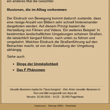
ein anderes Mal die Gesichter.
Illusionen, die im Alltag vorkommen
Der Eindruck von Bewegung kommt dadurch zustande, dass
eine riesige Anzahl von Bildern sehr schnell hintereinander
dargeboten werden. Auf diesem Prinzip basiert die
Herstellung von Filmen und Videos. Ein weiteres Beispiel: In
bestimmten landschaftlichen Umgebungen scheinen Straßen,
die tatsächlich bergauf führen, nach unten zu führen und
umgekehrt. Welchen Eindruck die Straßenführung auf den
Betrachter macht, ist von der Gestaltung der Umgebung
abhängig.
Siehe auch:
Dinge der Unmöglichkeit
Das F Phänomen
Visuelle Illusionen (optische Täuschungen) - Dier Arten visueller Illusionen in
Text und Bild vorgestellt von 4eye.de
Version: 15.09.2016 - 14:23 · 20.955 PageViews
Impressum
·
Sitemap
(
XML
) ·
Newsfeed