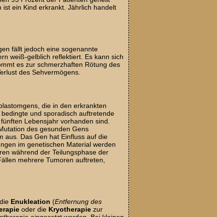
ist ein Kind erkrankt. Jährlich handelt
gen fällt jedoch eine sogenannte
rn weiß-gelblich reflektiert. Es kann sich
 kommt es zur schmerzhaften Rötung des
Verlust des Sehvermögens.
blastomgens, die in den erkrankten
är bedingte und sporadisch auftretende
 fünften Lebensjahr vorhanden sind.
e Mutation des gesunden Gens
m aus. Das Gen hat Einfluss auf die
erungen im genetischen Material werden
ieren während der Teilungsphase der
Fällen mehrere Tumoren auftreten,
 die
Enukleation
(
Entfernung des
erapie
oder die
Kryotherapie
zur
therapie eingesetzt werden. Bei kleinen