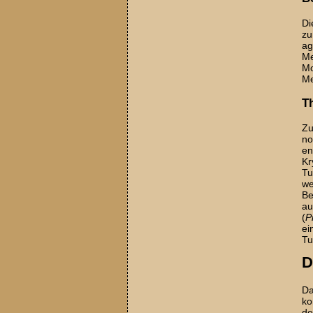
Di
zu
ag
Me
Mo
Me
T
Zu
no
en
Kr
Tu
we
Be
au
(
P
ei
Tu
D
Da
ko
de