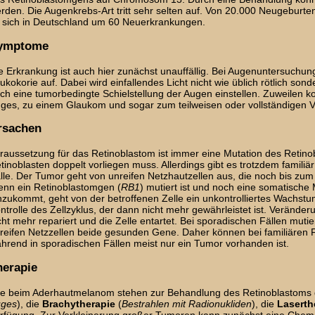
rden. Die Augenkrebs-Art tritt sehr selten auf. Von 20.000 Neugeburten 
 sich in Deutschland um 60 Neuerkrankungen.
ymptome
e Erkrankung ist auch hier zunächst unauffällig. Bei Augenuntersuchun
ukokorie auf. Dabei wird einfallendes Licht nicht wie üblich rötlich sonde
ch eine tumorbedingte Schielstellung der Augen einstellen. Zuweilen
ges, zu einem Glaukom und sogar zum teilweisen oder vollständigen 
rsachen
raussetzung für das Retinoblastom ist immer eine Mutation des Retino
tinoblasten doppelt vorliegen muss. Allerdings gibt es trotzdem famili
lle. Der Tumor geht von unreifen Netzhautzellen aus, die noch bis zum
nn ein Retinoblastomgen (
RB1
) mutiert ist und noch eine somatisch
nzukommt, geht von der betroffenen Zelle ein unkontrolliertes Wachstu
ntrolle des Zellzyklus, der dann nicht mehr gewährleistet ist. Veränd
cht mehr repariert und die Zelle entartet. Bei sporadischen Fällen mut
reifen Netzzellen beide gesunden Gene. Daher können bei familiären 
hrend in sporadischen Fällen meist nur ein Tumor vorhanden ist.
herapie
e beim Aderhautmelanom stehen zur Behandlung des Retinoblastoms
ges
), die
Brachytherapie
(
Bestrahlen mit Radionukliden
), die
Laserth
rfügung. Zur Verkleinerung großer Tumoren kann zunächst eine Chemo