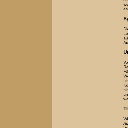
we
es
S
Di
Le
au
Au
U
Vo
Re
Fä
We
hi
Ko
ni
un
wä
T
Wi
Au
Ve