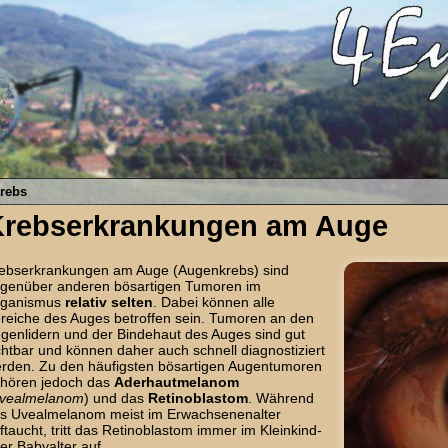
rebs
Krebserkrankungen am Auge
ebserkrankungen am Auge (Augenkrebs) sind
genüber anderen bösartigen Tumoren im
rganismus
relativ selten
. Dabei können alle
reiche des Auges betroffen sein. Tumoren an den
genlidern und der Bindehaut des Auges sind gut
chtbar und können daher auch schnell diagnostiziert
rden. Zu den häufigsten bösartigen Augentumoren
hören jedoch das
Aderhautmelanom
vealmelanom
) und das
Retinoblastom
. Während
s Uvealmelanom meist im Erwachsenenalter
ftaucht, tritt das Retinoblastom immer im Kleinkind-
er Babyalter auf.