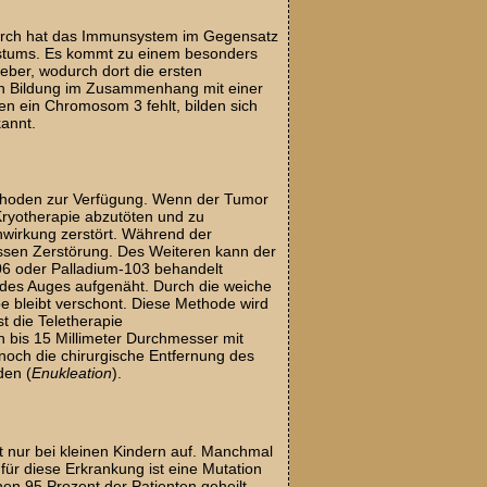
urch hat das Immunsystem im Gegensatz
stums. Es kommt zu einem besonders
Leber, wodurch dort die ersten
en Bildung im Zusammenhang mit einer
 ein Chromosom 3 fehlt, bilden sich
annt.
hoden zur Verfügung. Wenn der Tumor
 Kryotherapie abzutöten und zu
inwirkung zerstört. Während der
essen Zerstörung. Des Weiteren kann der
06 oder Palladium-103 behandelt
 des Auges aufgenäht. Durch die weiche
 bleibt verschont. Diese Methode wird
t die Teletherapie
 bis 15 Millimeter Durchmesser mit
noch die chirurgische Entfernung des
den (
Enukleation
).
t nur bei kleinen Kindern auf. Manchmal
ür diese Erkrankung ist eine Mutation
n 95 Prozent der Patienten geheilt