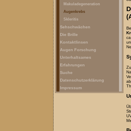
Makuladegeneration
D
Augenkrebs
(
Skleritis
Sehschwächen
Be
Kr
Die Brille
ca
Kontaktlinsen
un
Ne
Augen Forschung
S
Unterhaltsames
Erfahrungen
Zu
Na
Suche
Ve
Datenschutzerklärung
ab
Th
Impressum
U
Üb
St
UV
Me
B