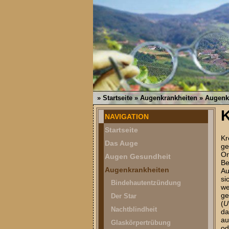
»
Startseite
»
Augenkrankheiten
»
Augenk
NAVIGATION
Startseite
Kr
Das Auge
ge
O
Augen Gesundheit
Be
Augenkrankheiten
Au
si
Bindehautentzündung
we
ge
Der Star
(
U
Nachtblindheit
da
au
Glaskörpertrübung
od