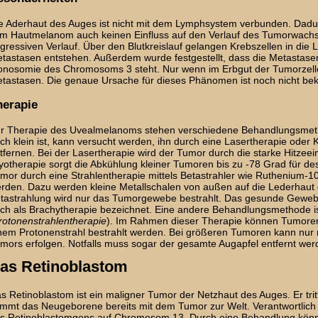
e Aderhaut des Auges ist nicht mit dem Lymphsystem verbunden. Dad
m Hautmelanom auch keinen Einfluss auf den Verlauf des Tumorwach
gressiven Verlauf. Über den Blutkreislauf gelangen Krebszellen in die 
tastasen entstehen. Außerdem wurde festgestellt, dass die Metastas
nosomie des Chromosoms 3 steht. Nur wenn im Erbgut der Tumorzellen
tastasen. Die genaue Ursache für dieses Phänomen ist noch nicht bek
herapie
r Therapie des Uvealmelanoms stehen verschiedene Behandlungsmet
ch klein ist, kann versucht werden, ihn durch eine Lasertherapie oder
tfernen. Bei der Lasertherapie wird der Tumor durch die starke Hitzee
yotherapie sorgt die Abkühlung kleiner Tumoren bis zu -78 Grad für d
mor durch eine Strahlentherapie mittels Betastrahler wie Ruthenium-1
rden. Dazu werden kleine Metallschalen von außen auf die Lederhaut
tastrahlung wird nur das Tumorgewebe bestrahlt. Das gesunde Gewebe
ch als Brachytherapie bezeichnet. Eine andere Behandlungsmethode is
rotonenstrahlentherapie
). Im Rahmen dieser Therapie können Tumoren
nem Protonenstrahl bestrahlt werden. Bei größeren Tumoren kann nur 
mors erfolgen. Notfalls muss sogar der gesamte Augapfel entfernt wer
as Retinoblastom
s Retinoblastom ist ein maligner Tumor der Netzhaut des Auges. Er trit
mmt das Neugeborene bereits mit dem Tumor zur Welt. Verantwortlich f
s Retinoblastomgens auf Chromosom 13. Durch eine Behandlung könne