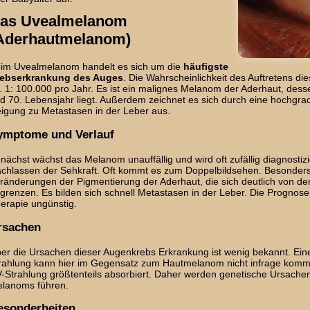
as Uvealmelanom
Aderhautmelanom)
im Uvealmelanom handelt es sich um die
häufigste
ebserkrankung des Auges
. Die Wahrscheinlichkeit des Auftretens di
. 1: 100.000 pro Jahr. Es ist ein malignes Melanom der Aderhaut, des
d 70. Lebensjahr liegt. Außerdem zeichnet es sich durch eine hochgradi
igung zu Metastasen in der Leber aus.
ymptome und Verlauf
nächst wächst das Melanom unauffällig und wird oft zufällig diagnosti
chlassen der Sehkraft. Oft kommt es zum Doppelbildsehen. Besonders a
ränderungen der Pigmentierung der Aderhaut, die sich deutlich von d
grenzen. Es bilden sich schnell Metastasen in der Leber. Die Prognose
erapie ungünstig.
rsachen
er die Ursachen dieser Augenkrebs Erkrankung ist wenig bekannt. Ei
rahlung kann hier im Gegensatz zum Hautmelanom nicht infrage komme
-Strahlung größtenteils absorbiert. Daher werden genetische Ursache
lanoms führen.
esonderheiten