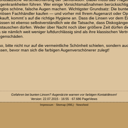
genkrankheiten führen. Wer einige Vorsichtsmaßnahmen berücksichtigt
rglos schöne, falsche Augen machen. Wichtigster Grundsatz: Die bunte
riösen Fachhändler kaufen — und vorher mit Ihrem Augenarzt oder Opti
kauft, kommt´s auf die richtige Hygiene an. Dass die Linsen vor dem E
ssen ist ebenso selbstverständlich wie die Tatsache, dass Diskogänger
stauschen dürfen. Weder über Nacht noch über größere Zeit dürfen di
 sie nämlich weit weniger luftdurchlässig sind als ihre klassischen Vertr
genschäden.
so, bitte nicht nur auf die vermeintliche Schönheit schielen, sondern au
ssen, bevor man sich die farbigen Augenverschönerer zulegt!
Gefahren bei bunten Linsen? Augenärzte warnen vor farbigen Kontaktlinsen!
Version: 22.07.2015 - 16:55 · 67.686 PageViews
Impressum
·
Sitemap
(
XML
) ·
Newsfeed