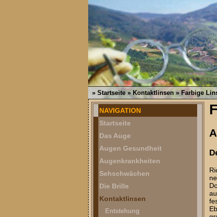
»
Startseite
»
Kontaktlinsen
»
Farbige Lin
F
NAVIGATION
Startseite
A
Das Auge
Augen Gesundheit
D
Augenkrankheiten
Ri
Sehschwächen
ne
Do
Die Brille
au
Kontaktlinsen
fe
Eb
Entstehung
gr