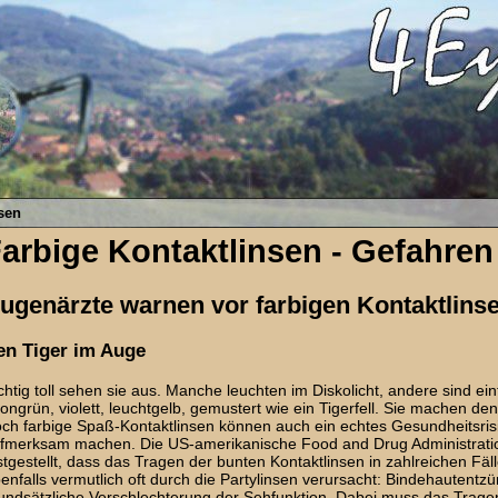
sen
arbige Kontaktlinsen - Gefahren
ugenärzte warnen vor farbigen Kontaktlins
en Tiger im Auge
chtig toll sehen sie aus. Manche leuchten im Diskolicht, andere sind einf
ongrün, violett, leuchtgelb, gemustert wie ein Tigerfell. Sie machen de
ch farbige Spaß-Kontaktlinsen können auch ein echtes Gesundheitsrisi
fmerksam machen. Die US-amerikanische Food and Drug Administration 
stgestellt, dass das Tragen der bunten Kontaktlinsen in zahlreichen Fä
enfalls vermutlich oft durch die Partylinsen verursacht: Bindehauten
undsätzliche Verschlechterung der Sehfunktion. Dabei muss das Trage