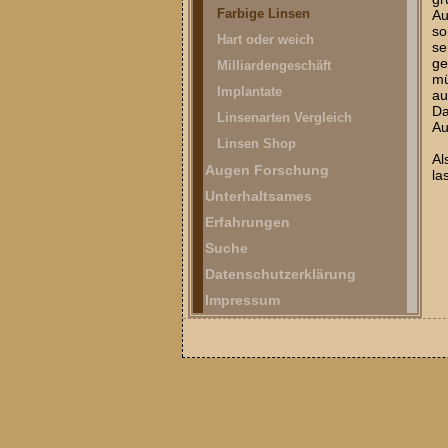
Farbige Linsen
Au
so
Hart oder weich
se
ge
Milliardengeschäft
mü
Implantate
au
Da
Linsenarten Vergleich
Au
Linsen Shop
Al
Augen Forschung
la
Unterhaltsames
Erfahrungen
Suche
Datenschutzerklärung
Impressum