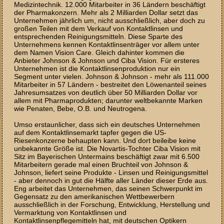
Medizintechnik. 12.000 Mitarbeiter in 36 Ländern beschäftigt
der Pharmakonzern. Mehr als 2 Milliarden Dollar setzt das
Unternehmen jährlich um, nicht ausschließlich, aber doch zu
großen Teilen mit dem Verkauf von Kontaktlinsen und
entsprechenden Reinigungsmitteln. Diese Sparte des
Unternehmens kennen Kontaktlinsenträger vor allem unter
dem Namen Vision Care. Gleich dahinter kommen die
Anbieter Johnson & Johnson und Ciba Vision. Für ersteres
Unternehmen ist die Kontaktlinsenproduktion nur ein
Segment unter vielen. Johnson & Johnson - mehr als 111.000
Mitarbeiter in 57 Ländern - bestreitet den Löwenanteil seines
Jahresumsatzes von deutlich über 50 Milliarden Dollar vor
allem mit Pharmaprodukten; darunter weltbekannte Marken
wie Penaten, Bebe, O.B. und Neutrogena.
Umso erstaunlicher, dass sich ein deutsches Unternehmen
auf dem Kontaktlinsemarkt tapfer gegen die US-
Riesenkonzerne behaupten kann. Und dort beileibe keine
unbekannte Größe ist. Die Novartis-Tochter Ciba Vision mit
Sitz im Bayerischen Untermains beschäftigt zwar mit 6.500
Mitarbeitern gerade mal einen Bruchteil von Johnson &
Johnson, liefert seine Produkte - Linsen und Reinigungsmittel
- aber dennoch in gut die Hälfte aller Länder dieser Erde aus.
Eng arbeitet das Unternehmen, das seinen Schwerpunkt im
Gegensatz zu den amerikanischen Wettbewerbern
ausschließlich in der Forschung, Entwicklung, Herstellung und
Vermarktung von Kontaktlinsen und
Kontaktlinsenpflegemitteln hat, mit deutschen Optikern