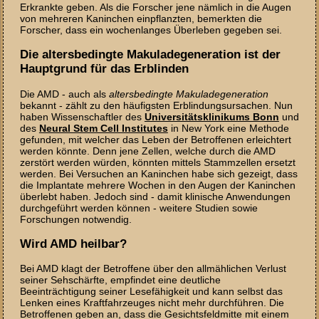
Erkrankte geben. Als die Forscher jene nämlich in die Augen
von mehreren Kaninchen einpflanzten, bemerkten die
Forscher, dass ein wochenlanges Überleben gegeben sei.
Die altersbedingte Makuladegeneration ist der
Hauptgrund für das Erblinden
Die AMD - auch als
altersbedingte Makuladegeneration
bekannt - zählt zu den häufigsten Erblindungsursachen. Nun
haben Wissenschaftler des
Universitätsklinikums Bonn
und
des
Neural Stem Cell Institutes
in New York eine Methode
gefunden, mit welcher das Leben der Betroffenen erleichtert
werden könnte. Denn jene Zellen, welche durch die AMD
zerstört werden würden, könnten mittels Stammzellen ersetzt
werden. Bei Versuchen an Kaninchen habe sich gezeigt, dass
die Implantate mehrere Wochen in den Augen der Kaninchen
überlebt haben. Jedoch sind - damit klinische Anwendungen
durchgeführt werden können - weitere Studien sowie
Forschungen notwendig.
Wird AMD heilbar?
Bei AMD klagt der Betroffene über den allmählichen Verlust
seiner Sehschärfte, empfindet eine deutliche
Beeinträchtigung seiner Lesefähigkeit und kann selbst das
Lenken eines Kraftfahrzeuges nicht mehr durchführen. Die
Betroffenen geben an, dass die Gesichtsfeldmitte mit einem