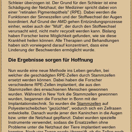
Schleier überzogen ist. Der Grund für den Schleier ist eine
Schädigung der Netzhaut; der Mediziner spricht dabei von
einer "retinalen Pigmentepithels" (RPE). Dabei werden die
Funktionen der Sinneszellen und der Stoffwechsel der Augen
koordiniert. Auf Grund der AMD gehen Entzündungsprozesse
einher, wobei auch der "Müll", der durch den Stoffwechsel
verursacht wird, nicht mehr recycelt werden kann. Bislang
haben Forscher keine Möglichkeit gefunden, wie sie diese
Krankheit heilen können. Alle Therapien und Behandlungen
haben sich vorwiegend darauf konzentriert, dass eine
Linderung der Beschwerden ermöglicht wurde.
Die Ergebnisse sorgen für Hoffnung
Nun wurde eine neue Methode ins Leben gerufen, bei
welcher die geschädigten RPE-Zellen durch Stammzellen
ersetzt werden können. Dabei haben die Forscher
verschiedene RPE-Zellen implantiert, die aus den
Stammzellen des erwachsenen Menschen gewonnen
wurden. Während in New York die Stammzellen gewonnen
wurden, begannen die Forscher in Bonn mit der
Implantationstechnik. So wurden die
Stammzellen
auf
Polyesterscheibchen "gezüchtet", wodurch sich ein Zellrasen
entwickelte. Danach wurde jener den Kaninchen in die Augen
bzw. unter die Netzhaut gepflanzt. Dabei wurden spezielle
Instrumente verwendet, sodass die Ersatzzellen ohne
Probleme unter die Netzhaut der Tiere implantiert werden
konnten. Nach vier Tagen wurde überprüft, ob die Zellen noch