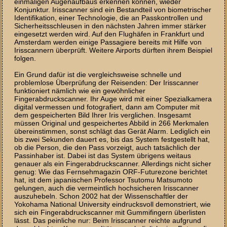
einmaligen Augenaufbaus erkennen können, wieder
Konjunktur. Irisscanner sind ein Bestandteil von biometrischer
Identifikation, einer Technologie, die an Passkontrollen und
Sicherheitsschleusen in den nächsten Jahren immer stärker
eingesetzt werden wird. Auf den Flughäfen in Frankfurt und
Amsterdam werden einige Passagiere bereits mit Hilfe von
Irisscannern überprüft. Weitere Airports dürften ihrem Beispiel
folgen.
Ein Grund dafür ist die vergleichsweise schnelle und
problemlose Überprüfung der Reisenden: Der Irisscanner
funktioniert nämlich wie ein gewöhnlicher
Fingerabdruckscanner. Ihr Auge wird mit einer Spezialkamera
digital vermessen und fotografiert, dann am Computer mit
dem gespeicherten Bild Ihrer Iris verglichen. Insgesamt
müssen Original und gespeichertes Abbild in 266 Merkmalen
übereinstimmen, sonst schlägt das Gerät Alarm. Lediglich ein
bis zwei Sekunden dauert es, bis das System festgestellt hat,
ob die Person, die den Pass vorzeigt, auch tatsächlich der
Passinhaber ist. Dabei ist das System übrigens weitaus
genauer als ein Fingerabdruckscanner. Allerdings nicht sicher
genug: Wie das Fernsehmagazin ORF-Futurezone berichtet
hat, ist dem japanischen Professor Tsutomu Matsumoto
gelungen, auch die vermeintlich hochsicheren Irisscanner
auszuhebeln. Schon 2002 hat der Wissenschaftler der
Yokohama National University eindrucksvoll demonstriert, wie
sich ein Fingerabdruckscanner mit Gummifingern überlisten
lässt. Das peinliche nur: Beim Irisscanner reichte aufgrund